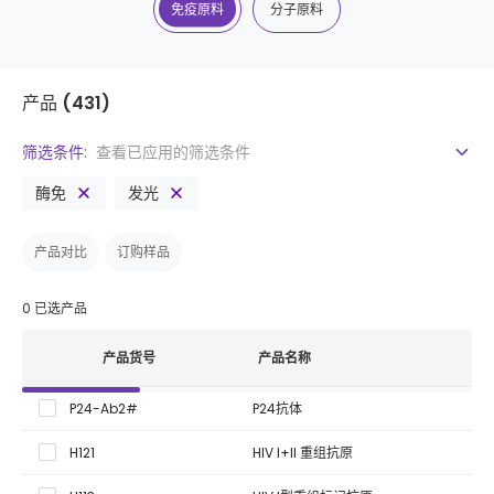
免疫原料
分子原料
产品
(431)
筛选条件:
查看已应用的筛选条件
酶免
发光
产品对比
订购样品
0
已选产品
产品货号
产品名称
P24-Ab2#
P24抗体
H121
HIV I+II 重组抗原